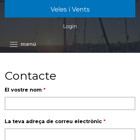
Vés
Veles i Vents
al
contingut
Login
Commuta la visibilitat del menú
menú
Contacte
El vostre nom
*
La teva adreça de correu electrònic
*