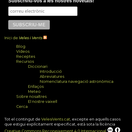
Subscriviu-vos a les nostres novetats!
external)
Inici de
Veles i Vents
Blog
Vídeos
Receptes
Recursos
Diccionari
Introducció
Abreviatures
Nomenclatura navegació astronòmica
Enllaços
Meteo
Sobre nosaltres
El nostre vaixell
Cerca
Tot el contingut de
VelesiVents.cat
, excepte en aquells casos
que estigui explícitament especificat, està sota la llicència
Creative Commons Reconeixement 4.0 Internacional