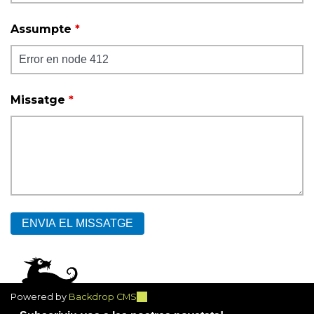
Assumpte
*
Missatge
*
Powered by
Backdrop CMS
(link
is