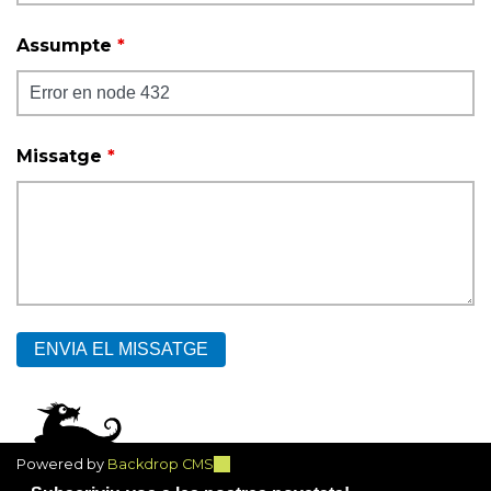
Assumpte
*
Missatge
*
Powered by
Backdrop CMS
(link
is