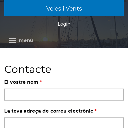
Vés
Veles i Vents
al
contingut
Login
Commuta la visibilitat del menú
menú
Contacte
El vostre nom
*
La teva adreça de correu electrònic
*