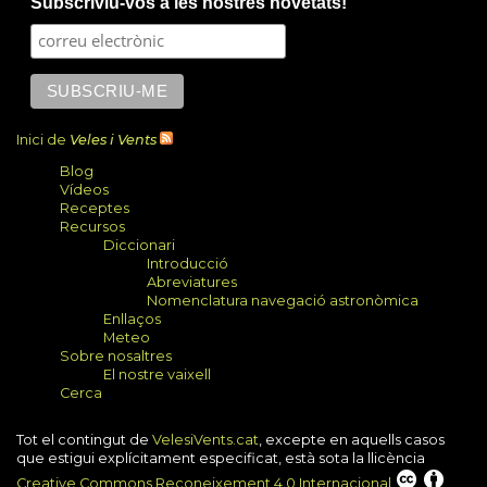
Subscriviu-vos a les nostres novetats!
external)
Inici de
Veles i Vents
Blog
Vídeos
Receptes
Recursos
Diccionari
Introducció
Abreviatures
Nomenclatura navegació astronòmica
Enllaços
Meteo
Sobre nosaltres
El nostre vaixell
Cerca
Tot el contingut de
VelesiVents.cat
, excepte en aquells casos
que estigui explícitament especificat, està sota la llicència
Creative Commons Reconeixement 4.0 Internacional