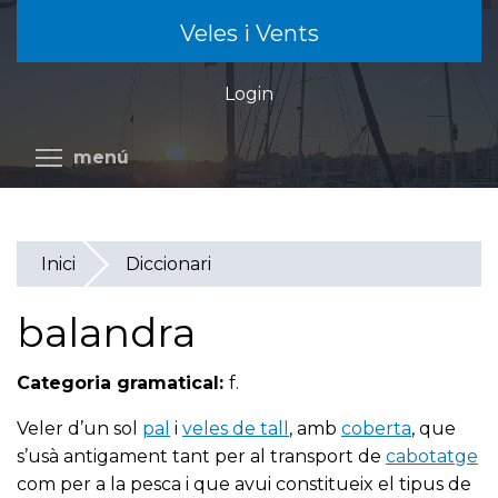
Vés
Veles i Vents
al
contingut
Login
Commuta la visibilitat del menú
menú
Inici
Diccionari
balandra
Categoria gramatical:
f.
Veler d’un sol
pal
i
veles de tall
, amb
coberta
, que
s’usà antigament tant per al transport de
cabotatge
com per a la pesca i que avui constitueix el tipus de