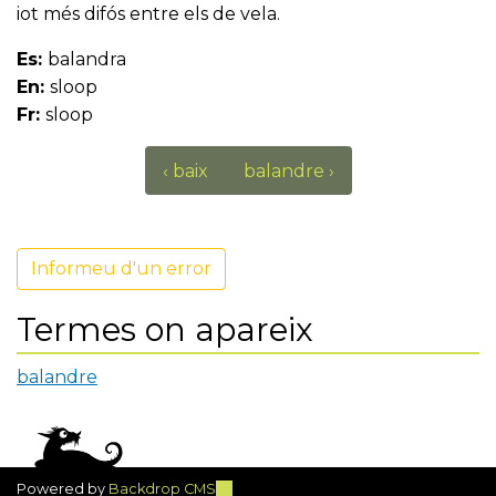
iot més difós entre els de vela.
Es:
balandra
En:
sloop
Fr:
sloop
‹ baix
balandre ›
Informeu d'un error
Termes on apareix
balandre
Powered by
Backdrop CMS
(link