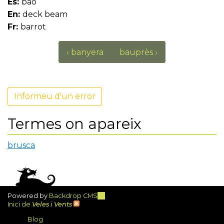
Es:
bao
En:
deck beam
Fr:
barrot
‹ banyera
bauprès ›
Informeu d'un error
Termes on apareix
brusca
Powered by
Backdrop CMS
(link
Inici de
Veles i Vents
is
external)
Blog