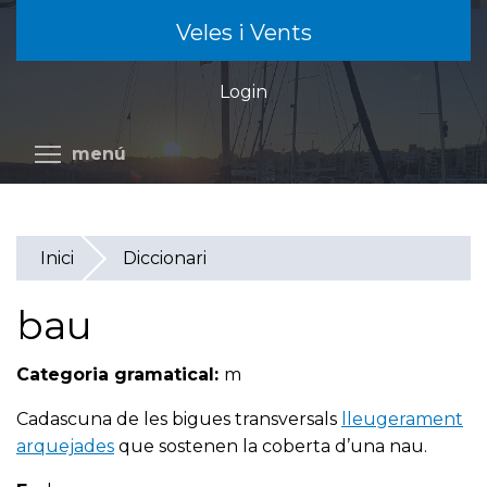
Vés
Veles i Vents
al
contingut
Login
Commuta la visibilitat del menú
menú
Inici
Diccionari
bau
Categoria gramatical:
m
Cadascuna de les bigues transversals
lleugerament
arquejades
que sostenen la coberta d’una nau.