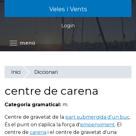
Vés
Veles i Vents
al
contingut
Login
Commuta la visibilitat del menú
menú
Inici
Diccionari
centre de carena
Categoria gramatical:
m.
Centre de gravetat de la
part submergida d'un buc
.
És el punt on s'aplica la força d'
empenyiment
. El
centre de
carena
i el centre de gravetat d'una