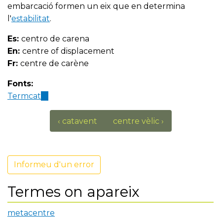
embarcació formen un eix que en determina
l'
estabilitat
.
Es:
centro de carena
En:
centre of displacement
Fr:
centre de carène
Fonts:
Termcat
(link
is
external)
‹ catavent
centre vèlic ›
Informeu d'un error
Termes on apareix
metacentre