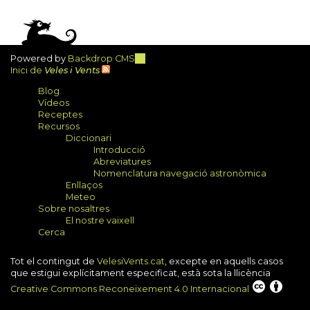
Powered by
Backdrop CMS
(link
Inici de
Veles i Vents
is
external)
Blog
Vídeos
Receptes
Recursos
Diccionari
Introducció
Abreviatures
Nomenclatura navegació astronòmica
Enllaços
Meteo
Sobre nosaltres
El nostre vaixell
Cerca
Tot el contingut de
VelesiVents.cat
, excepte en aquells casos
que estigui explícitament especificat, està sota la llicència
Creative Commons Reconeixement 4.0 Internacional