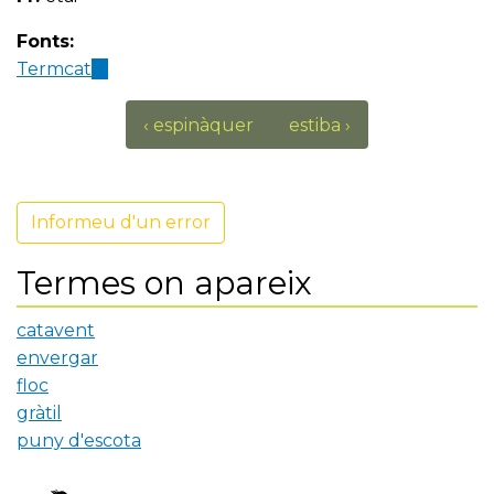
Fonts:
Termcat
(link
is
external)
‹ espinàquer
estiba ›
Informeu d'un error
Termes on apareix
catavent
envergar
floc
gràtil
puny d'escota