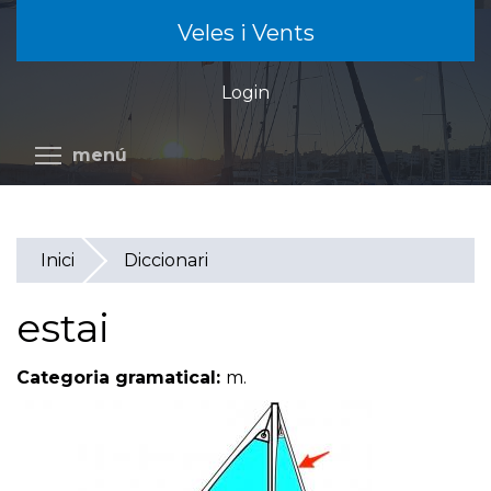
Vés
Veles i Vents
al
contingut
Login
Commuta la visibilitat del menú
menú
Inici
Diccionari
estai
Categoria gramatical:
m.