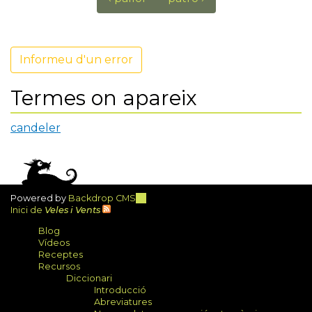
Informeu d'un error
Termes on apareix
candeler
Powered by
Backdrop CMS
(link
Inici de
Veles i Vents
is
external)
Blog
Vídeos
Receptes
Recursos
Diccionari
Introducció
Abreviatures