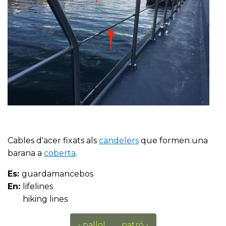
Cables d'acer fixats als
candelers
que formen una
barana a
coberta
.
Es:
guardamancebos
En:
lifelines
hiking lines
‹ pallol
patró ›