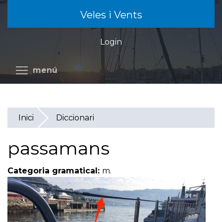
Vés
Veles i Vents
al
contingut
Login
Commuta la visibilitat del menú
menú
Inici
Diccionari
passamans
Categoria gramatical:
m.