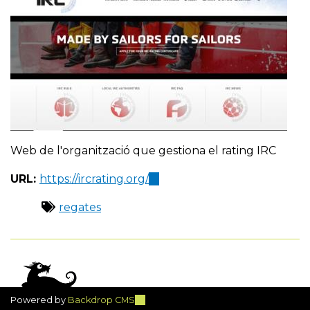
Web de l'organització que gestiona el rating IRC
URL:
https://ircrating.org/
(link
is
regates
external)
Powered by
Backdrop CMS
(link