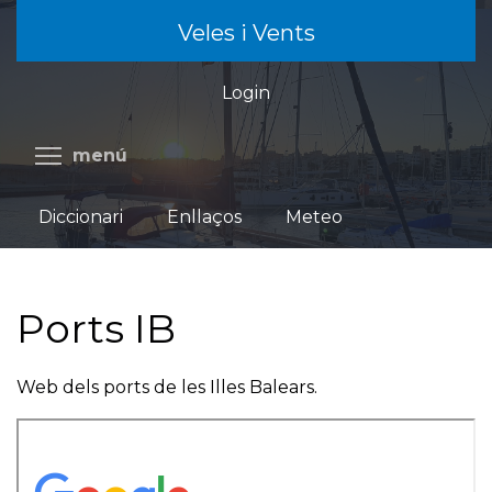
Vés
Veles i Vents
al
contingut
Login
Commuta la visibilitat del menú
menú
Diccionari
Enllaços
Meteo
Ports IB
Web dels ports de les Illes Balears.