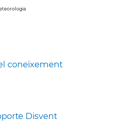
eteorologia
 el coneixement
oporte Disvent