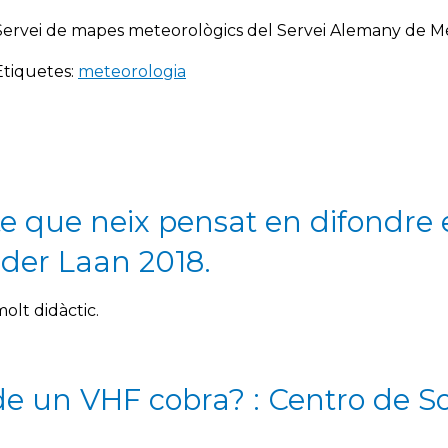
Servei de mapes meteorològics del Servei Alemany de M
Etiquetes:
meteorologia
te que neix pensat en difondre
 der Laan 2018.
lt didàctic.
e un VHF cobra? : Centro de S