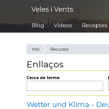
Vés
Veles i Vents
al
contingut
Blog
Vídeos
Receptes
Inici
Recursos
Enllaços
Cerca de terme
Wetter und Klima - Deu