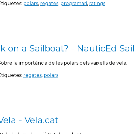
Etiquetes:
polars
,
regates
,
programari
,
ratings
 on a Sailboat? - NauticEd Sai
Sobre la importància de les polars dels vaixells de vela.
Etiquetes:
regates
,
polars
ela - Vela.cat