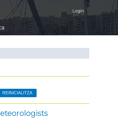
Login
ca
eteorologists