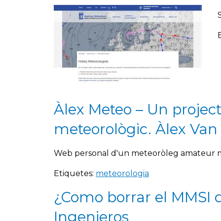
Àlex Meteo – Un projec
meteorològic. Àlex Van
Web personal d'un meteoròleg amateur mo
Etiquetes:
meteorologia
¿Como borrar el MMSI d
Ingenieros