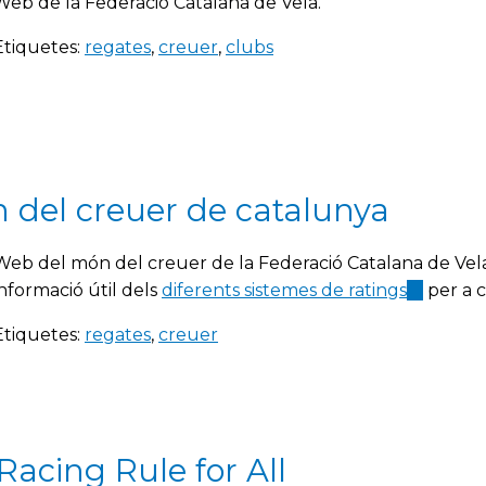
Web de la Federació Catalana de Vela.
Etiquetes:
regates
,
creuer
,
clubs
n del creuer de catalunya
Web del món del creuer de la Federació Catalana de Vel
informació útil dels
diferents sistemes de ratings
(link
per a c
is
Etiquetes:
regates
,
creuer
external
Racing Rule for All