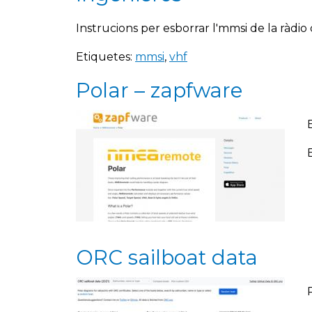
Instrucions per esborrar l'mmsi de la ràdi
Etiquetes:
mmsi
,
vhf
Polar – zapfware
ORC sailboat data