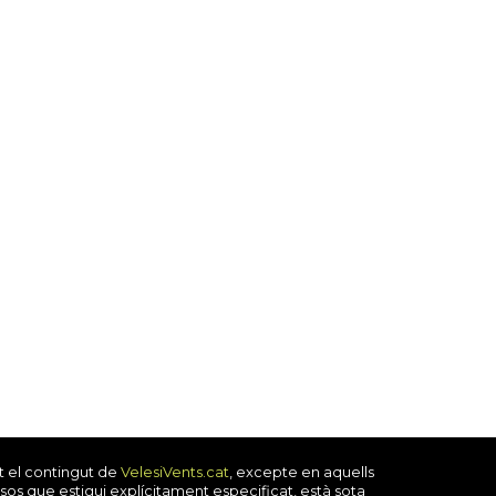
t el contingut de
VelesiVents.cat
, excepte en aquells
sos que estigui explícitament especificat, està sota