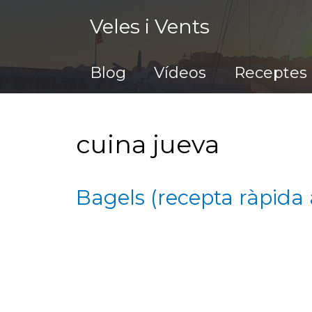
Vés
Veles i Vents
al
contingut
Blog
Vídeos
Receptes
cuina jueva
Bagels (recepta ràpida 