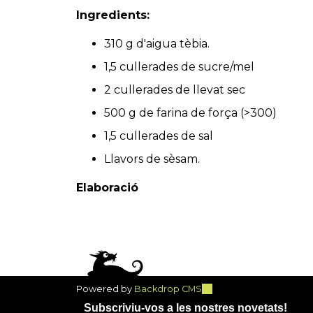
Ingredients:
310 g d'aigua tèbia.
1,5 cullerades de sucre/mel
2 cullerades de llevat sec
500 g de farina de força (>300)
1,5 cullerades de sal
Llavors de sèsam.
Elaboració
Powered by
Backdrop CMS
(link
is
Subscriviu-vos a les nostres novetats!
external)