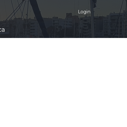
Login
ca