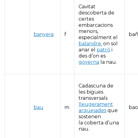
Cavitat
descoberta de
certes
embarcacions
menors,
banyera
f
bañ
especialment el
balandre
, on sol
anar el
patró
i
des d’on es
governa
la nau.
Cadascuna de
les bigues
transversals
lleugerament
bau
m
bao
arquejades
que
sostenen
la coberta d’una
nau.