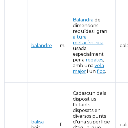
Balandra
de
dimensions
reduïdes i gran
altura
metacèntrica
,
balandre
m.
bal
usada
especialment
per a
regates
,
amb una
vela
major
i un
floc
.
Cadascun dels
dispositius
flotants
disposats en
diversos punts
balisa
d'una superfície
f.
bal
boia
d'aigua, que