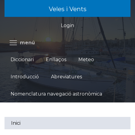
Vés
Veles i Vents
al
contingut
Login
Commuta la visibilitat del menú
menú
Diccionari
Enllaços
Meteo
Introducció
Abreviatures
Nomenclatura navegació astronòmica
Inici