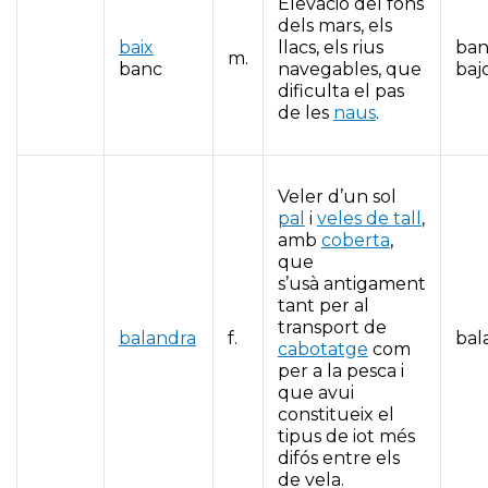
Elevació del fons
dels mars, els
baix
llacs, els rius
ban
m.
banc
navegables, que
baj
dificulta el pas
de les
naus
.
Veler d’un sol
pal
i
veles de tall
,
amb
coberta
,
que
s’usà antigament
tant per al
transport de
balandra
f.
bal
cabotatge
com
per a la pesca i
que avui
constitueix el
tipus de iot més
difós entre els
de vela.