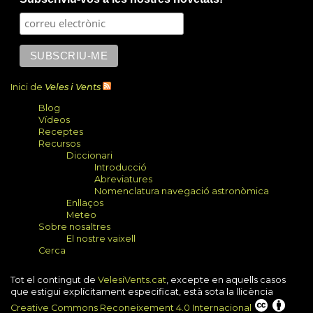
external)
Inici de
Veles i Vents
Blog
Vídeos
Receptes
Recursos
Diccionari
Introducció
Abreviatures
Nomenclatura navegació astronòmica
Enllaços
Meteo
Sobre nosaltres
El nostre vaixell
Cerca
Tot el contingut de
VelesiVents.cat
, excepte en aquells casos
que estigui explícitament especificat, està sota la llicència
Creative Commons Reconeixement 4.0 Internacional