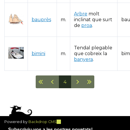
Arbre
molt
bauprès
m.
inclinat que surt
bau
de
proa
.
Tendal plegable
bimini
m.
que cobreix la
bim
banyera
.
4
Pàgines
Powered by
Backdrop CMS
(link
is
Subscriviu-vos a les nostres novetats!