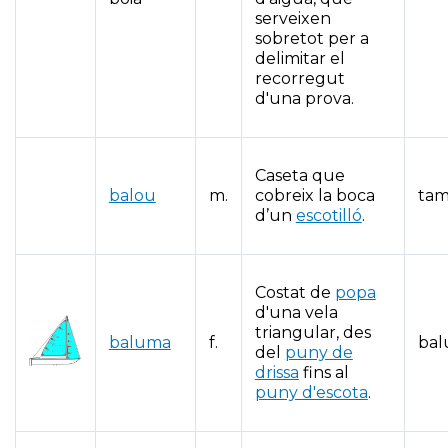
serveixen
sobretot per a
delimitar el
recorregut
d'una prova.
Caseta que
balou
m.
cobreix la boca
ta
d’un
escotilló
.
Costat de
popa
d'una vela
triangular, des
baluma
f.
ba
del
puny de
drissa
fins al
puny d'escota
.