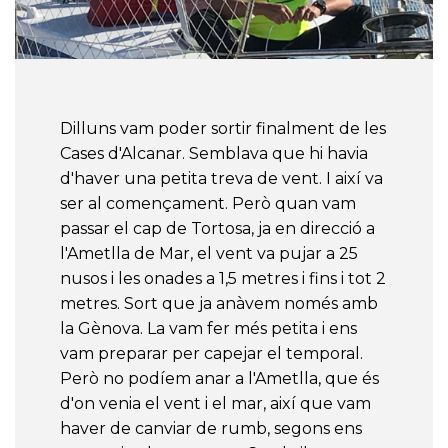
Dilluns vam poder sortir finalment de les
Cases d'Alcanar. Semblava que hi havia
d'haver una petita treva de vent. I així va
ser al començament. Però quan vam
passar el cap de Tortosa, ja en direcció a
l'Ametlla de Mar, el vent va pujar a 25
nusos i les onades a 1,5 metres i fins i tot 2
metres. Sort que ja anàvem només amb
la Gènova. La vam fer més petita i ens
vam preparar per capejar el temporal.
Però no podíem anar a l'Ametlla, que és
d'on venia el vent i el mar, així que vam
haver de canviar de rumb, segons ens