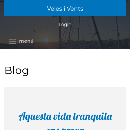
Vés
Veles i Vents
al
contingut
Login
Commuta la visibilitat del menú
menú
Blog
Aquesta vida tranquila