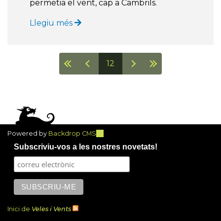
permetia el vent, cap a Cambrils.
Llegiu més
12
Pàgines
Powered by
Backdrop CMS
(link
is
Subscriviu-vos a les nostres novetats!
external)
Inici de
Veles i Vents