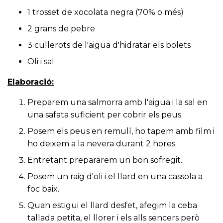
1 trosset de xocolata negra (70% o més)
2 grans de pebre
3 cullerots de l'aigua d'hidratar els bolets
Oli i sal
Elaboració:
Preparem una salmorra amb l'aigua i la sal en
una safata suficient per cobrir els peus.
Posem els peus en remull, ho tapem amb film i
ho deixem a la nevera durant 2 hores.
Entretant prepararem un bon sofregit.
Posem un raig d'oli i el llard en una cassola a
foc baix.
Quan estigui el llard desfet, afegim la ceba
tallada petita, el llorer i els alls sencers però