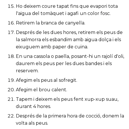
Ho deixem coure tapat fins que evapori tota
l'aigua del tomàquet i agafi un color fosc.
Retirem la branca de canyella.
Després de les dues hores, retirem els peus de
la salmorra els esbandim amb aigua dolça i els
eixuguem amb paper de cuina.
En una cassola o paella, posant-hi un rajolí d'oli,
daurem els peus per les dues bandes i els
reservem.
Afegim els peus al sofregit.
Afegim el brou calent.
Tapem i deixem els peus fent xup-xup suau,
durant 4 hores.
Després de la primera hora de cocció, donem la
volta als peus.