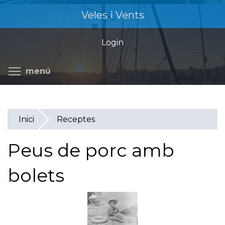
Vés
Veles i Vents
al
contingut
Login
Commuta la visibilitat del menú
menú
Inici
Receptes
Peus de porc amb
bolets