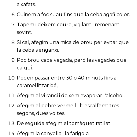
aixafats.
Cuinem a foc suau fins que la ceba agafi color.
Tapem i deixem coure, vigilant i remenant
sovint.
Si cal, afegim una mica de brou per evitar que
la ceba s'enganxi.
Poc brou cada vegada, però les vegades que
calgui.
Poden passar entre 30 o 40 minuts fins a
caramel·litzar bé,
Afegim el vi ranci i deixem evaporar l'alcohol.
Afegim el pebre vermell i l'"escalfem" tres
segons, dues voltes.
De seguida afegim el tomàquet ratllat.
Afegim la canyella i la farigola.